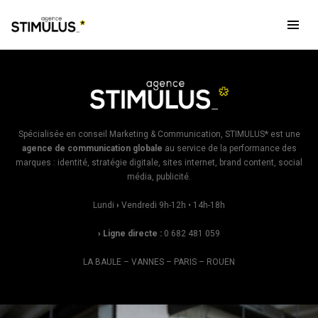
Spécialisée en conseil Marketing & Communication, STIMULUS* est une
agence de communication globale
au service de la performance des
marques : identité, stratégie digitale, sites internet, brand content, social
média, publicité.
Lundi
›
Vendredi 9h-12h • 14h-18h
› Ligne directe :
0 682 481 059
LA BAULE – VANNES – PARIS – ROUEN